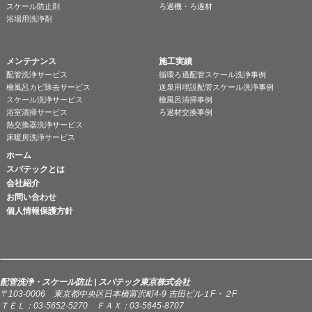
スケール防止剤
ろ過機・ろ過材
浴場用洗浄剤
メンテナンス
施工実績
配管洗浄サービス
循環ろ過配管スケール洗浄事例
檜風呂カビ除去サービス
送泉用埋設配管スケール洗浄事例
スケール洗浄サービス
檜風呂清掃事例
浴室清掃サービス
ろ過材交換事例
熱交換器洗浄サービス
床暖房洗浄サービス
ホーム
スパテックとは
会社紹介
お問い合わせ
個人情報保護方針
配管洗浄・スケール防止 | スパテック東京株式会社
〒103-0006 東京都中央区日本橋富沢町4-9 吉田ビル１F・２F
ＴＥＬ：03-5652-5270 ＦＡＸ：03-5645-8707