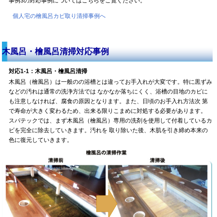
事例3の対応事例についてはこちらをご覧ください。
個人宅の檜風呂カビ取り清掃事例へ
木風呂・檜風呂清掃対応事例
対応1-1：木風呂・檜風呂清掃
木風呂（檜風呂）は一般のの浴槽とは違ってお手入れが大変です。特に黒ずみ
などの汚れは通常の洗浄方法では なかなか落ちにくく、浴槽の目地のカビに
も注意しなければ、腐食の原因となります。また、日頃のお手入れ方法次 第
で寿命が大きく変わるため、出来る限りこまめに対処する必要があります。
スパテックでは、まず木風呂（檜風呂）専用の洗剤を使用して付着しているカ
ビを完全に除去していきます。汚れを 取り除いた後、木肌を引き締め本来の
色に復元していきます。