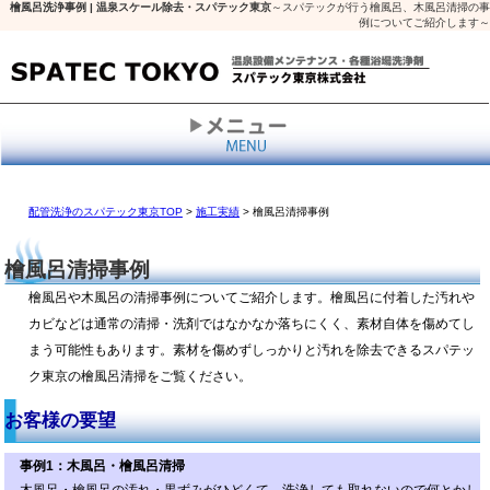
檜風呂洗浄事例 | 温泉スケール除去・スパテック東京
～スパテックが行う檜風呂、木風呂清掃の事
例についてご紹介します～
配管洗浄のスパテック東京TOP
>
施工実績
> 檜風呂清掃事例
檜風呂清掃事例
檜風呂や木風呂の清掃事例についてご紹介します。檜風呂に付着した汚れや
カビなどは通常の清掃・洗剤ではなかなか落ちにくく、素材自体を傷めてし
まう可能性もあります。素材を傷めずしっかりと汚れを除去できるスパテッ
ク東京の檜風呂清掃をご覧ください。
お客様の要望
事例1：木風呂・檜風呂清掃
木風呂・檜風呂の汚れ・黒ずみがひどくて、洗浄しても取れないので何とかし