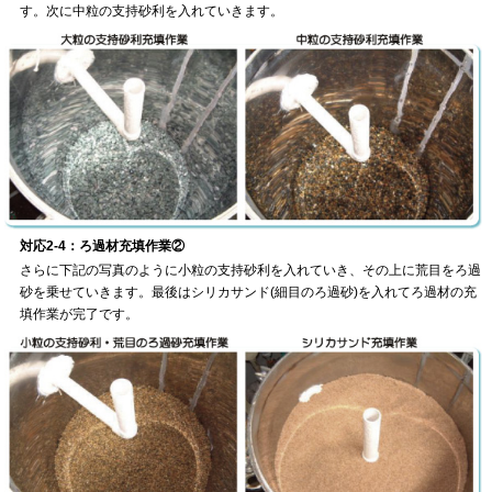
す。次に中粒の支持砂利を入れていきます。
対応2-4：ろ過材充填作業②
さらに下記の写真のように小粒の支持砂利を入れていき、その上に荒目をろ過
砂を乗せていきます。最後はシリカサンド(細目のろ過砂)を入れてろ過材の充
填作業が完了です。