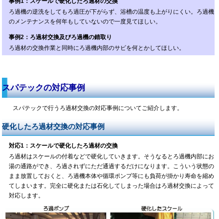
事例1：スケールで硬化したろ過材の交換
ろ過機の逆洗をしてもろ過圧が下がらず、浴槽の温度も上がりにくい。ろ過機
のメンテナンスを何年もしていないので一度見てほしい。
事例2：ろ過材交換及びろ過機の錆取り
ろ過材の交換作業と同時にろ過機内部のサビを何とかしてほしい。
スパテックの対応事例
スパテックで行うろ過材交換の対応事例についてご紹介します。
硬化したろ過材交換の対応事例
対応1：スケールで硬化したろ過材の交換
ろ過材はスケールの付着などで硬化していきます。そうなるとろ過機内部にお
湯の通路ができ、ろ過されずにただ通過するだけになります。こういう状態の
まま放置しておくと、ろ過機本体や循環ポンプ等にも負荷が掛かり寿命を縮め
てしまいます。完全に硬化または石化してしまった場合はろ過材交換によって
対応します。