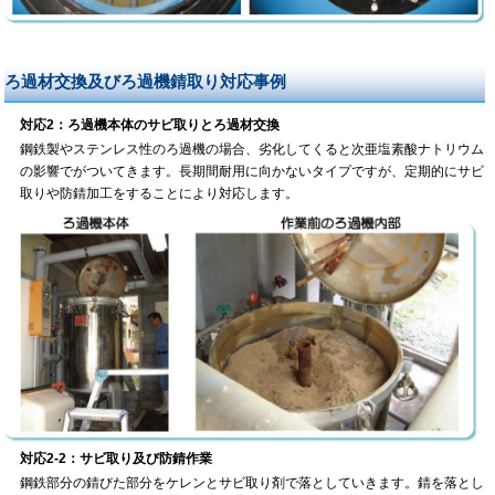
ろ過材交換及びろ過機錆取り対応事例
対応2：ろ過機本体のサビ取りとろ過材交換
鋼鉄製やステンレス性のろ過機の場合、劣化してくると次亜塩素酸ナトリウム
の影響でがついてきます。長期間耐用に向かないタイプですが、定期的にサビ
取りや防錆加工をすることにより対応します。
対応2-2：サビ取り及び防錆作業
鋼鉄部分の錆びた部分をケレンとサビ取り剤で落としていきます。錆を落とし