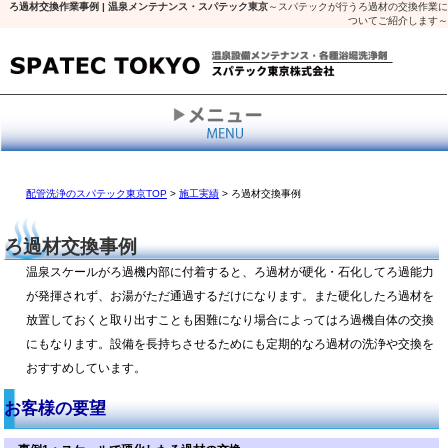
ろ過材交換作業事例 | 温泉メンテナンス・スパテック東京
～スパテックが行うろ過材の交換作業に
ついてご紹介します～
配管洗浄のスパテック東京TOP
>
施工実績
> ろ過材交換事例
ろ過材交換事例
温泉スケールがろ過機内部に付着すると、ろ過材が硬化・石化してろ過能力
が発揮されず、お湯がただ通過するだけになります。また硬化したろ過材を
放置しておくと取り出すことも困難になり場合によってはろ過機自体の交換
にもなります。設備を長持ちさせるためにも定期的なろ過材の洗浄や交換を
おすすめしています。
お客様の要望