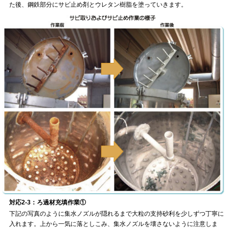
た後、鋼鉄部分にサビ止め剤とウレタン樹脂を塗っていきます。
対応2-3：ろ過材充填作業①
下記の写真のように集水ノズルが隠れるまで大粒の支持砂利を少しずつ丁寧に
入れます。上から一気に落としこみ、集水ノズルを壊さないように注意しま